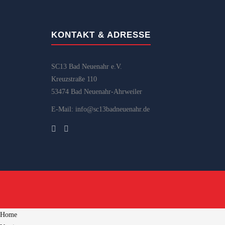
KONTAKT & ADRESSE
SC13 Bad Neuenahr e.V.
Kreuzstraße 110
53474 Bad Neuenahr-Ahrweiler
E-Mail: info@sc13badneuenahr.de
Home