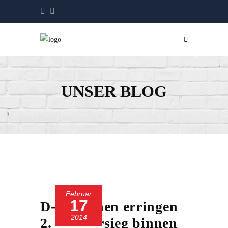
UNSER BLOG
Februar
17
D- Mädchen erringen
2014
2. Turniersieg binnen