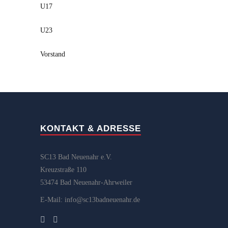
U17
U23
Vorstand
KONTAKT & ADRESSE
SC13 Bad Neuenahr e.V.
Kreuzstraße 110
53474 Bad Neuenahr-Ahrweiler
E-Mail: info@sc13badneuenahr.de