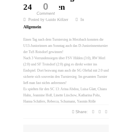
0
24 Stunden
Comment
Posted by Guido Kölzer
In
Allgemein
Einen Tag nach dem Turniersieg in Merzbach konnten die
U13-Juniorinnen am Sonntag auch das D-Juniorinnenturnier
der TuS Roisdorf gewinnen!
Nach 3 Vorrundensiegen über FSV Hilden (3:0), RW Merl
(2:0) und SF Troisdorf (2:0) ging es direkt weiter ins
Endspiel. Dort bezwang man auch die SG Oleftal mit 2:0 und
sicherte sich souverän den Turniersieg. Im gesamten Turnier
ließ man fast nichts anbrennen!
Es spielten für den SC 13: Arina Abdou, Luisa Glatt, Chiara
Hahn, Jeannine Hoß, Linette Lüschow, Katharina Pohs,
Hanna Schäfers, Rebecca, Schumann, Yasmin Rölle
Share: