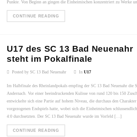
Punkte. Von Beginn an gingen die Einheimischen konzentriert zu Werke u
CONTINUE READING
U17 des SC 13 Bad Neuenahr
steht im Pokalfinale
Posted by SC 13 Bad Neuenahr
In
U17
Im Halbfinale des Rheinlandpokals empfing der SC 13 Bad Neuenahr die 
Andernach. Vor einer beeindruckenden Kulisse von rund 120 bis 150 Zusc
entwickelte sich eine Partie auf hohem Niveau, die durchaus den Charakter
vorgezogenen Endspiels hatte, wobei sich die Einheimischen schlussendlic
4:0 durchsetzten. Der SC 13 Bad Neuenahr wurde im Vorfeld […]
CONTINUE READING