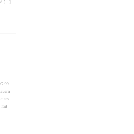
nd […]
SG 99
hauern
 eines
h mit