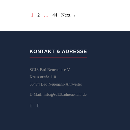
1
2
…
44
Next →
KONTAKT & ADRESSE
SC13 Bad Neuenahr e.V.
Kreuzstraße 110
53474 Bad Neuenahr-Ahrweiler
E-Mail: info@sc13badneuenahr.de