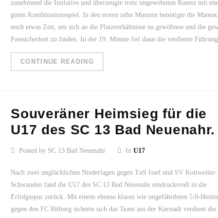
zunehmend die Initiative und überzeugte trotz ungewohnten Rasens mit ei
guten Kombinationsspiel. In den ersten zehn Minuten benötigte die Mannsc
noch etwas Zeit, um sich an die Platzverhältnisse zu gewöhnen und die ge
Passsicherheit zu finden. In der 19. Minute fiel dann die verdiente Führun
CONTINUE READING
Souveräner Heimsieg für die
U17 des SC 13 Bad Neuenahr.
Posted by SC 13 Bad Neuenahr
In
U17
Nach zwei unglücklichen Niederlagen gegen TuS Issel und SV Kottweiler-
Schwanden fand die U17 des SC 13 Bad Neuenahr eindrucksvoll in die
Erfolgsspur zurück. Mit einem ebenso klaren wie ungefährdeten 5:0-Heims
gegen den FC Bitburg sicherte sich das Team aus der Kurstadt verdient die 