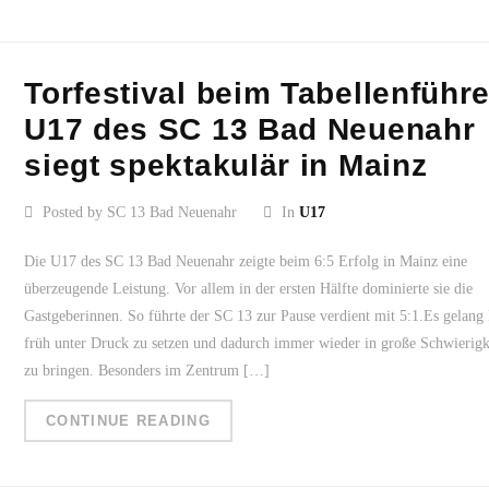
Torfestival beim Tabellenführe
U17 des SC 13 Bad Neuenahr
siegt spektakulär in Mainz
Posted by SC 13 Bad Neuenahr
In
U17
Die U17 des SC 13 Bad Neuenahr zeigte beim 6:5 Erfolg in Mainz eine
überzeugende Leistung. Vor allem in der ersten Hälfte dominierte sie die
Gastgeberinnen. So führte der SC 13 zur Pause verdient mit 5:1.Es gelang
früh unter Druck zu setzen und dadurch immer wieder in große Schwierigk
zu bringen. Besonders im Zentrum […]
CONTINUE READING