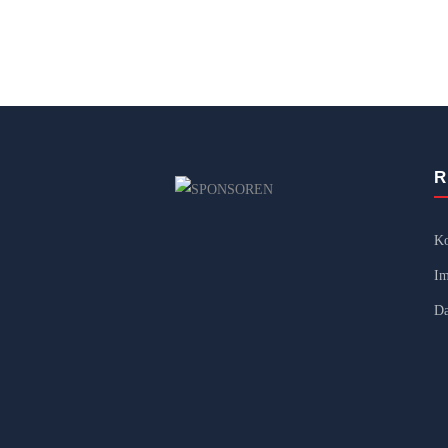
R
Ko
Im
Da