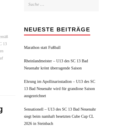
Suche
nach:
NEUESTE BEITRÄGE
gemäß
C 13
Marathon statt Fußball
nen
uf
Rheinlandmeister – U13 des SC 13 Bad
Neuenahr krönt überragende Saison
Ehrung im Apollinarisstadion – U13 des SC
13 Bad Neuenahr wird für grandiose Saison
ausgezeichnet
g
Sensationell – U13 des SC 13 Bad Neuenahr
siegt beim namhaft besetzten Cube Cup CL
2026 in Steinbach