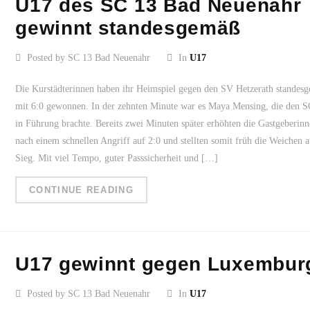
U17 des SC 13 Bad Neuenahr
gewinnt standesgemäß
Posted by SC 13 Bad Neuenahr
In
U17
Die Kurstädterinnen haben ihr Heimspiel gegen den SV Hetzerath standes
mit 6:0 gewonnen. In der zehnten Minute war es Maya Mensing, die den S
in Führung brachte. Bereits zwei Minuten später erhöhten die Gastgeberin
nach einem schnellen Angriff auf 2:0 und stellten somit früh die Weichen a
Sieg. Mit viel Tempo, guter Passsicherheit und […]
CONTINUE READING
U17 gewinnt gegen Luxembur
Posted by SC 13 Bad Neuenahr
In
U17