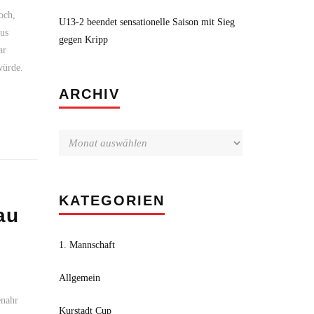
och,
U13-2 beendet sensationelle Saison mit Sieg
aus
gegen Kripp
ar
würde.
Archiv
ARCHIV
KATEGORIEN
au
1. Mannschaft
Allgemein
enahr
Kurstadt Cup