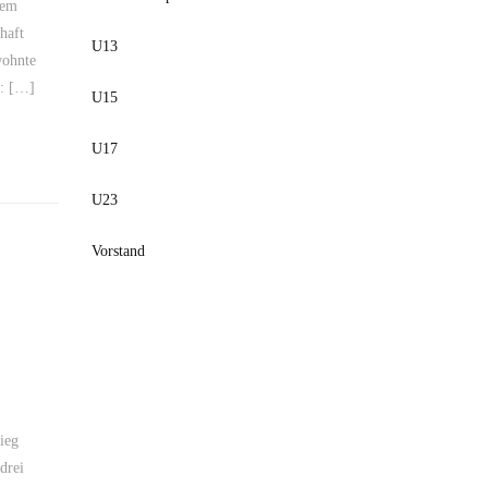
nem
haft
U13
wohnte
g: […]
U15
U17
U23
Vorstand
ieg
drei