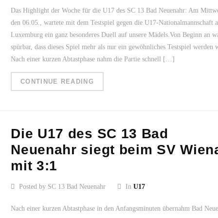
Das Highlight der Woche für die U17 des SC 13 Bad Neuenahr: Am Mittw
den 06.05., wartete mit dem Testspiel gegen die U17-Nationalmannschaft 
Luxemburg ein ganz besonderes Duell auf unsere Mädels.Von Beginn an w
spürbar, dass dieses Spiel mehr als nur ein gewöhnliches Testspiel werden 
Nach einer kurzen Abtastphase nahm die Partie schnell […]
CONTINUE READING
Die U17 des SC 13 Bad
Neuenahr siegt beim SV Wien
mit 3:1
Posted by SC 13 Bad Neuenahr
In
U17
Nach einer kurzen Abtastphase in den Anfangsminuten übernahm Bad Neu