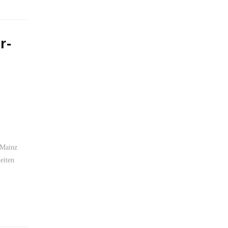
r-
 Mainz
eiten