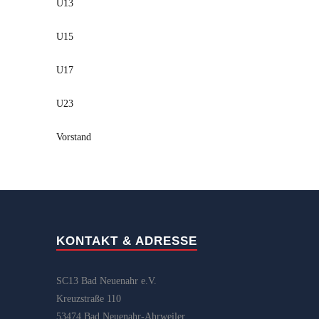
U13
U15
U17
U23
Vorstand
KONTAKT & ADRESSE
SC13 Bad Neuenahr e.V.
Kreuzstraße 110
53474 Bad Neuenahr-Ahrweiler