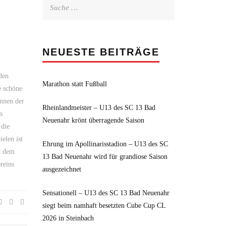
Suche
nach:
NEUESTE BEITRÄGE
den
Marathon statt Fußball
e schöne
nnen der
Rheinlandmeister – U13 des SC 13 Bad
s
Neuenahr krönt überragende Saison
 die
elen ist
Ehrung im Apollinarisstadion – U13 des SC
it dem
13 Bad Neuenahr wird für grandiose Saison
reins
ausgezeichnet
Sensationell – U13 des SC 13 Bad Neuenahr
siegt beim namhaft besetzten Cube Cup CL
2026 in Steinbach