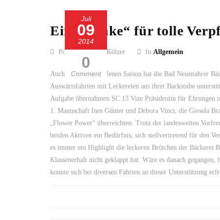
Juli
09
Ein „Danke“ für tolle Verp
2014
Posted by Guido Kölzer
In
Allgemein
0
Comment
Auch in der abgelaufenen Saison hat die Bad Neuenahrer Bäc
Auswärtsfahrten mit Leckereien aus ihrer Backstube unterstü
Aufgabe übernahmen SC 13 Vize Präsidentin für Ehrungen u
1. Mannschaft Ines Günter und Debora Vinci, die Giesela B
„Flower Power“ überreichten. Trotz der landesweiten Vorfre
beiden Aktiven ein Bedürfnis, sich stellvertretend für den V
es immer ein Highlight die leckeren Brötchen der Bäckerei B
Klassenerhalt nicht geklappt hat. Wäre es danach gegangen, 
konnte sich bei diversen Fahrten an dieser Unterstützung erf