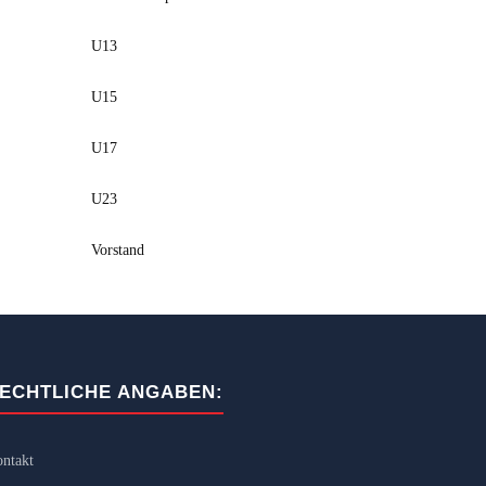
U13
U15
U17
U23
Vorstand
ECHTLICHE ANGABEN:
ntakt