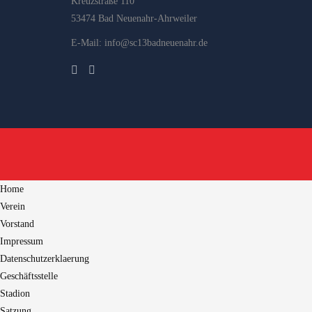
Kreuzstraße 110
53474 Bad Neuenahr-Ahrweiler
E-Mail: info@sc13badneuenahr.de
Home
Verein
Vorstand
Impressum
Datenschutzerklaerung
Geschäftsstelle
Stadion
Satzung