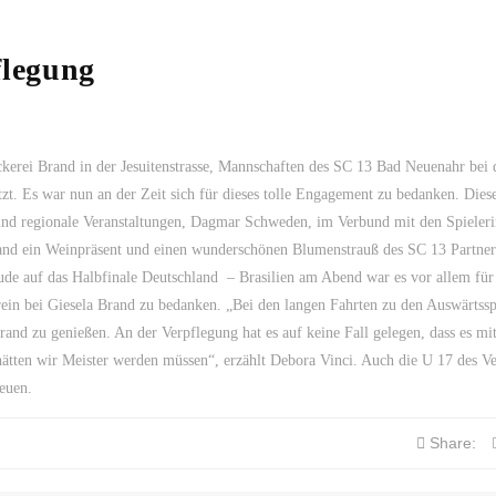
flegung
kerei Brand in der Jesuitenstrasse, Mannschaften des SC 13 Bad Neuenahr bei 
tzt. Es war nun an der Zeit sich für dieses tolle Engagement zu bedanken. Dies
nd regionale Veranstaltungen, Dagmar Schweden, im Verbund mit den Spieleri
rand ein Weinpräsent und einen wunderschönen Blumenstrauß des SC 13 Partner
ude auf das Halbfinale Deutschland – Brasilien am Abend war es vor allem für
erein bei Giesela Brand zu bedanken. „Bei den langen Fahrten zu den Auswärtsspi
rand zu genießen. An der Verpflegung hat es auf keine Fall gelegen, dass es m
hätten wir Meister werden müssen“, erzählt Debora Vinci. Auch die U 17 des Ve
reuen.
Share: