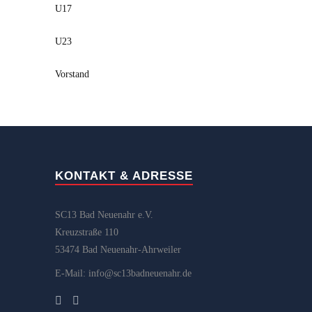
U17
U23
Vorstand
KONTAKT & ADRESSE
SC13 Bad Neuenahr e.V.
Kreuzstraße 110
53474 Bad Neuenahr-Ahrweiler
E-Mail: info@sc13badneuenahr.de