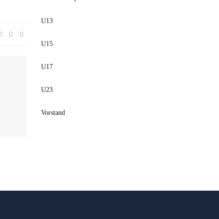
U13
U15
U17
U23
Vorstand