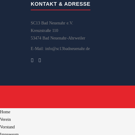
KONTAKT & ADRESSE
SC13 Bad Neuenahr e.V.
Kreuzstraße 110
53474 Bad Neuenahr-Ahrweiler
E-Mail: info@sc13badneuenahr.de
Home
Verein
Vorstand
Impressum