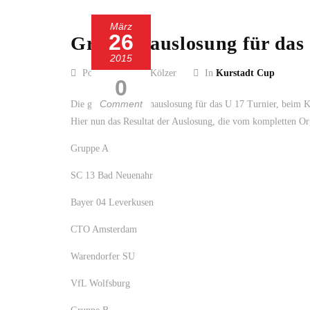
März
26
Gruppenauslosung für das U
2015
Posted by Guido Kölzer
In
Kurstadt Cup
0
Comment
Die gestrige Gruppenauslosung für das U 17 Turnier, beim Ku
Hier nun das Resultat der Auslosung, die vom kompletten 
Gruppe A
SC 13 Bad Neuenahr
Bayer 04 Leverkusen
CTO Amsterdam
Warendorfer SU
VfL Wolfsburg