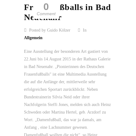
0
Frauenfußballs in Bad
Comment
Neuenahr
Posted by Guido Kölzer
In
Allgemein
Eine Ausstellung der besonderen Art gastiert von
22.Juni bis 14.August 2015 in der Rathaus Galerie
in Bad Neuenahr. „Pionierinnen des Deutschen
Frauenfußballs“ ist eine Multimedia Ausstellung
die auf die Anfänge der, mittlerweile sehr
erfolgreichen Sportart zurückblickt. Neben
Bundestrainerin Silvia Neid oder ihrer
Nachfolgerin Steffi Jones, melden sich auch Heinz
Schweden oder Martina Hertel, geb. Arzdorf zu
Wort. „Damenfußball, das war ja damals, am
Anfang , eine Lachnummer gewesen.
Damenfußball wollten die nicht“, so Heinz