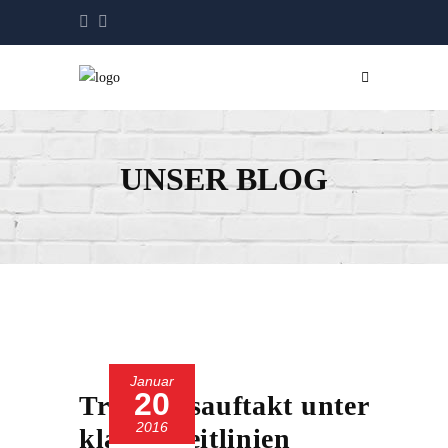
UNSER BLOG
Januar
20
Trainingsauftakt unter
2016
klaren Leitlinien