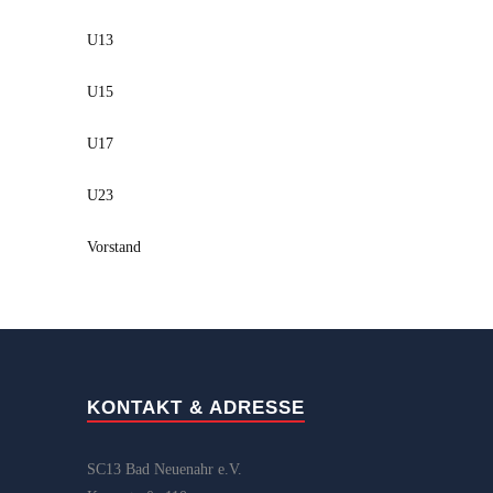
U13
U15
U17
U23
Vorstand
KONTAKT & ADRESSE
SC13 Bad Neuenahr e.V.