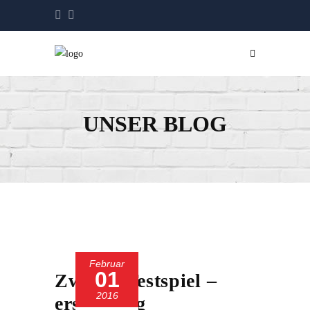
UNSER BLOG
Februar
01
Zweites Testspiel –
2016
erster Sieg