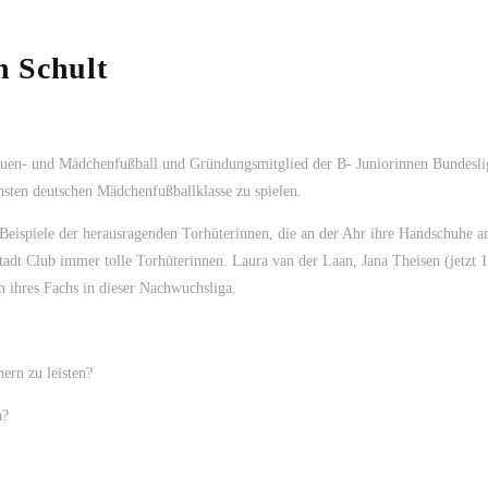
h Schult
auen- und Mädchenfußball und Gründungsmitglied der B- Juniorinnen Bundeslig
chsten deutschen Mädchenfußballklasse zu spielen.
Beispiele der herausragenden Torhüterinnen, die an der Ahr ihre Handschuhe 
tadt Club immer tolle Torhüterinnen. Laura van der Laan, Jana Theisen (jetzt 1
n ihres Fachs in dieser Nachwuchsliga.
ern zu leisten?
a?