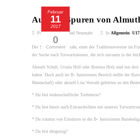
Februar
11
Auf den Spuren von Almut
2017
Posted by SC 13 Bad Neuenahr
In
Allgemein
,
U17
0
Comment
Der SC 13 Bad Neuenahr, einer der Traditionsvereine im Fr
der Suche nach Torwarttalenten, die sich zutrauen in der hö
Almuth Schult, Ursula Holl oder Romina Holz sind nur drei 
haben. Doch auch im B- Juniorinnen Bereich stellte der Kurs
Mannschaft) oder aktuell Lisa Venrath gehörten zu den Beste
* Du bist leidenschaftliche Torhüterin?
* Du bist bereit auch Extraschichten mit unseren Torwarttrain
* Du träumst von Einsätzen in der B- Juniorinnen Bundeslig
* Du bist ehrgeizig?