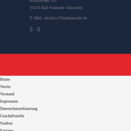
Kreuzstraße 110
53474 Bad Neuenahr-Ahrweiler
E-Mail: info@sc13badneuenahr.de
Home
Verein
Vorstand
Impressum
Datenschutzerklaerung
Geschäftsstelle
Stadion
Satzung