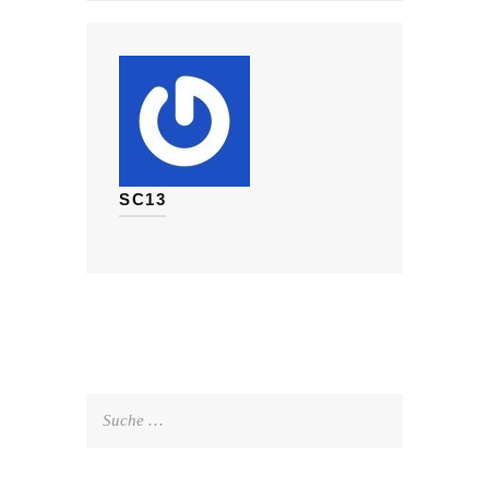
SC13
Suche
nach: