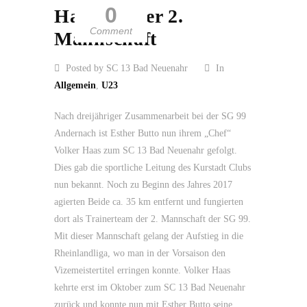
0
Haas bei der 2.
Comment
Mannschaft
Posted by SC 13 Bad Neuenahr
In
Allgemein
,
U23
Nach dreijähriger Zusammenarbeit bei der SG 99
Andernach ist Esther Butto nun ihrem „Chef“
Volker Haas zum SC 13 Bad Neuenahr gefolgt.
Dies gab die sportliche Leitung des Kurstadt Clubs
nun bekannt. Noch zu Beginn des Jahres 2017
agierten Beide ca. 35 km entfernt und fungierten
dort als Trainerteam der 2. Mannschaft der SG 99.
Mit dieser Mannschaft gelang der Aufstieg in die
Rheinlandliga, wo man in der Vorsaison den
Vizemeistertitel erringen konnte. Volker Haas
kehrte erst im Oktober zum SC 13 Bad Neuenahr
zurück und konnte nun mit Esther Butto seine