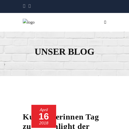
UNSER BLOG
April
16
Kurstädterinnen Tag
2018
zum Highlight der