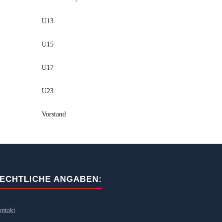
U13
U15
U17
U23
Vorstand
ECHTLICHE ANGABEN:
ntakt