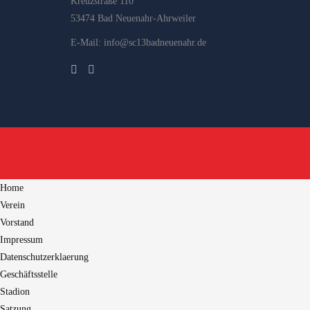
Kreuzstraße 110
53474 Bad Neuenahr-Ahrweiler
E-Mail: info@sc13badneuenahr.de
Home
Verein
Vorstand
Impressum
Datenschutzerklaerung
Geschäftsstelle
Stadion
Satzung