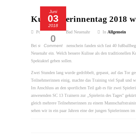
Juni
03
Kurstädterinnentag 2018 wa
2018
Posted by SC 13 Bad Neuenahr
In
Allgemein
0
Comment
Bei strahlendem Sonnenschein fanden sich fast 40 fußballbe
Neuenahr ein. Welch bessere Kulisse als den traditionellen K
Spektaktel geben sollen.
Zwei Stunden lang wurde gedribbelt, gepasst, auf das Tor ge
Teilnehmerinnen einig, machte das Training viel Spaß und w
Im Anschluss an den sportlichen Teil gab es für zwei Spiele
anwesenden SC 13 Trainern zur „Spielerin des Tages“ gekürt u
gleich mehrere Teilnehmerinnen zu einem Mannschaftstraini
sehen wir in ein paar Jahren eine der jungen Spielerinnen im