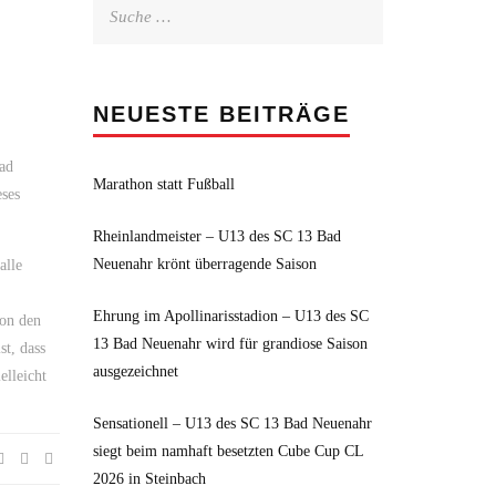
Suche
nach:
NEUESTE BEITRÄGE
Bad
Marathon statt Fußball
eses
Rheinlandmeister – U13 des SC 13 Bad
Neuenahr krönt überragende Saison
alle
Ehrung im Apollinarisstadion – U13 des SC
von den
13 Bad Neuenahr wird für grandiose Saison
st, dass
ausgezeichnet
elleicht
Sensationell – U13 des SC 13 Bad Neuenahr
siegt beim namhaft besetzten Cube Cup CL
2026 in Steinbach