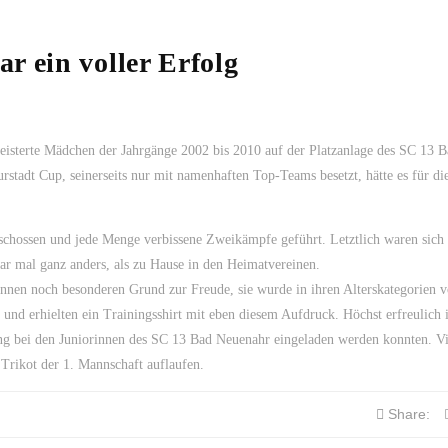
r ein voller Erfolg
geisterte Mädchen der Jahrgänge 2002 bis 2010 auf der Platzanlage des SC 13 
urstadt Cup, seinerseits nur mit namenhaften Top-Teams besetzt, hätte es für di
schossen und jede Menge verbissene Zweikämpfe geführt. Letztlich waren sich 
ar mal ganz anders, als zu Hause in den Heimatvereinen.
rinnen noch besonderen Grund zur Freude, sie wurde in ihren Alterskategorien 
nd erhielten ein Trainingsshirt mit eben diesem Aufdruck. Höchst erfreulich i
ng bei den Juniorinnen des SC 13 Bad Neuenahr eingeladen werden konnten. Vi
 Trikot der 1. Mannschaft auflaufen.
Share: