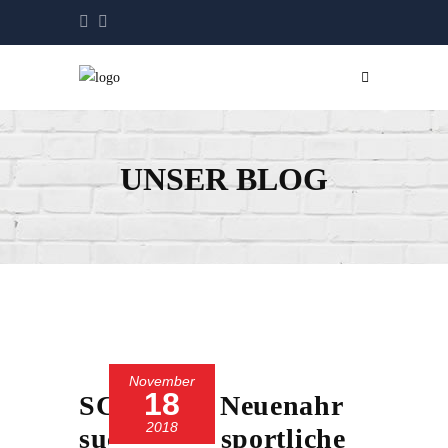
UNSER BLOG
November
18
SC 13 Bad Neuenahr
2018
sucht neue sportliche