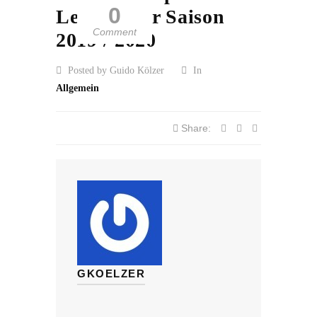
0
Leitung zur Saison
Comment
2019 / 2020
Posted by Guido Kölzer
In
Allgemein
Share:
GKOELZER