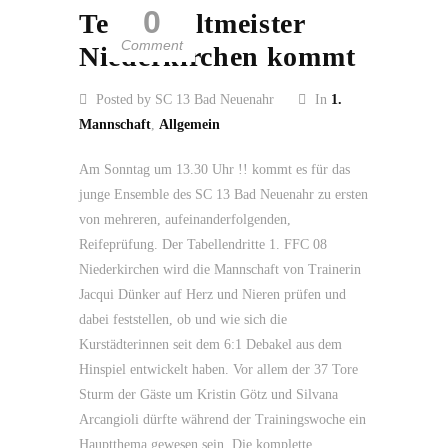
0
Team – Altmeister
Comment
Niederkirchen kommt
Posted by SC 13 Bad Neuenahr
In
1.
Mannschaft
,
Allgemein
Am Sonntag um 13.30 Uhr !! kommt es für das
junge Ensemble des SC 13 Bad Neuenahr zu ersten
von mehreren, aufeinanderfolgenden,
Reifeprüfung. Der Tabellendritte 1. FFC 08
Niederkirchen wird die Mannschaft von Trainerin
Jacqui Dünker auf Herz und Nieren prüfen und
dabei feststellen, ob und wie sich die
Kurstädterinnen seit dem 6:1 Debakel aus dem
Hinspiel entwickelt haben. Vor allem der 37 Tore
Sturm der Gäste um Kristin Götz und Silvana
Arcangioli dürfte während der Trainingswoche ein
Hauptthema gewesen sein. Die komplette