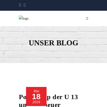
UNSER BLOG
Mai
18
Pokalcoup der U 13
2019
und ein neuer