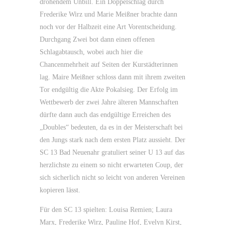
drohendem Unbill. Ein Doppelschlag durch
Frederike Wirz und Marie Meißner brachte dann
noch vor der Halbzeit eine Art Vorentscheidung.
Durchgang Zwei bot dann einen offenen
Schlagabtausch, wobei auch hier die
Chancenmehrheit auf Seiten der Kurstädterinnen
lag. Maire Meißner schloss dann mit ihrem zweiten
Tor endgültig die Akte Pokalsieg. Der Erfolg im
Wettbewerb der zwei Jahre älteren Mannschaften
dürfte dann auch das endgültige Erreichen des
„Doubles“ bedeuten, da es in der Meisterschaft bei
den Jungs stark nach dem ersten Platz aussieht. Der
SC 13 Bad Neuenahr gratuliert seiner U 13 auf das
herzlichste zu einem so nicht erwarteten Coup, der
sich sicherlich nicht so leicht von anderen Vereinen
kopieren lässt.
Für den SC 13 spielten: Louisa Remien; Laura
Marx, Frederike Wirz, Pauline Hof, Evelyn Kirst,