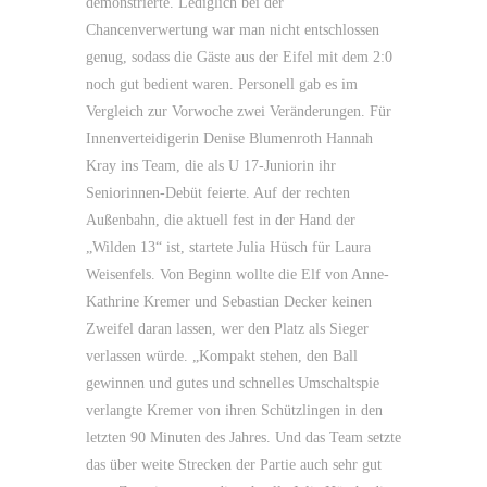
demonstrierte. Lediglich bei der
Chancenverwertung war man nicht entschlossen
genug, sodass die Gäste aus der Eifel mit dem 2:0
noch gut bedient waren. Personell gab es im
Vergleich zur Vorwoche zwei Veränderungen. Für
Innenverteidigerin Denise Blumenroth Hannah
Kray ins Team, die als U 17-Juniorin ihr
Seniorinnen-Debüt feierte. Auf der rechten
Außenbahn, die aktuell fest in der Hand der
„Wilden 13“ ist, startete Julia Hüsch für Laura
Weisenfels. Von Beginn wollte die Elf von Anne-
Kathrine Kremer und Sebastian Decker keinen
Zweifel daran lassen, wer den Platz als Sieger
verlassen würde. „Kompakt stehen, den Ball
gewinnen und gutes und schnelles Umschaltspie
verlangte Kremer von ihren Schützlingen in den
letzten 90 Minuten des Jahres. Und das Team setzte
das über weite Strecken der Partie auch sehr gut