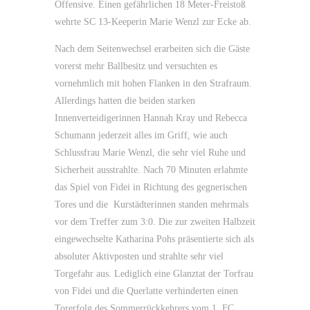
Offensive. Einen gefährlichen 18 Meter-Freistoß
wehrte SC 13-Keeperin Marie Wenzl zur Ecke ab.
Nach dem Seitenwechsel erarbeiten sich die Gäste
vorerst mehr Ballbesitz und versuchten es
vornehmlich mit hohen Flanken in den Strafraum.
Allerdings hatten die beiden starken
Innenverteidigerinnen Hannah Kray und Rebecca
Schumann jederzeit alles im Griff, wie auch
Schlussfrau Marie Wenzl, die sehr viel Ruhe und
Sicherheit ausstrahlte. Nach 70 Minuten erlahmte
das Spiel von Fidei in Richtung des gegnerischen
Tores und die Kurstädterinnen standen mehrmals
vor dem Treffer zum 3:0. Die zur zweiten Halbzeit
eingewechselte Katharina Pohs präsentierte sich als
absoluter Aktivposten und strahlte sehr viel
Torgefahr aus. Lediglich eine Glanztat der Torfrau
von Fidei und die Querlatte verhinderten einen
Torerfolg des Sommerrückkehrers vom 1. FC