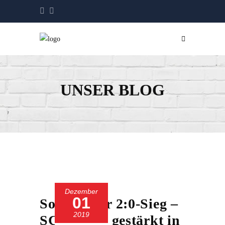
UNSER BLOG
Dezember
01
Souveräner 2:0-Sieg –
2019
SC 13 geht gestärkt in