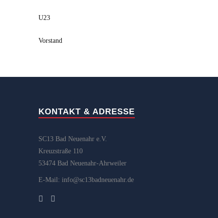
U23
Vorstand
KONTAKT & ADRESSE
SC13 Bad Neuenahr e.V.
Kreuzstraße 110
53474 Bad Neuenahr-Ahrweiler
E-Mail: info@sc13badneuenahr.de