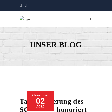
UNSER BLOG
Dezember
02
Talentförderung des
2019
SC 13 wird honoriert