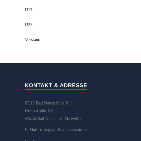
U17
U23
Vorstand
KONTAKT & ADRESSE
SC13 Bad Neuenahr e.V.
Kreuzstraße 110
53474 Bad Neuenahr-Ahrweiler
E-Mail: info@sc13badneuenahr.de