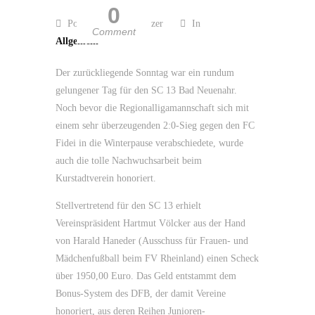
0
Posted by Guido Kölzer
In
Comment
Allgemein
Der zurückliegende Sonntag war ein rundum
gelungener Tag für den SC 13 Bad Neuenahr.
Noch bevor die Regionalligamannschaft sich mit
einem sehr überzeugenden 2:0-Sieg gegen den FC
Fidei in die Winterpause verabschiedete, wurde
auch die tolle Nachwuchsarbeit beim
Kurstadtverein honoriert.
Stellvertretend für den SC 13 erhielt
Vereinspräsident Hartmut Völcker aus der Hand
von Harald Haneder (Ausschuss für Frauen- und
Mädchenfußball beim FV Rheinland) einen Scheck
über 1950,00 Euro. Das Geld entstammt dem
Bonus-System des DFB, der damit Vereine
honoriert, aus deren Reihen Junioren-