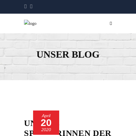
UNSER BLOG
April
20
UNSERE
2020
SPIELERINNEN DER