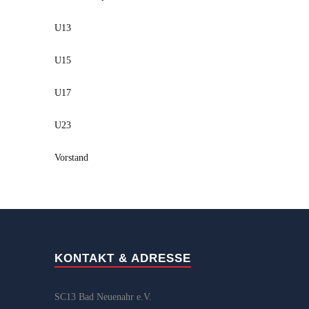
U13
U15
U17
U23
Vorstand
KONTAKT & ADRESSE
SC13 Bad Neuenahr e.V.