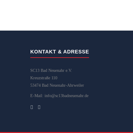
KONTAKT & ADRESSE
SC13 Bad Neuenahr e.V.
Kreuzstraße 110
53474 Bad Neuenahr-Ahrweiler
E-Mail: info@sc13badneuenahr.de