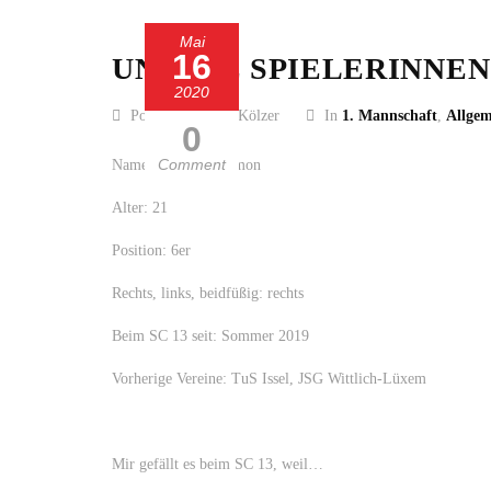
Mai
16
UNSERE SPIELERINNEN
2020
Posted by Guido Kölzer
In
1. Mannschaft
,
Allgem
0
Comment
Name: Franziska Simon
Alter: 21
Position: 6er
Rechts, links, beidfüßig: rechts
Beim SC 13 seit: Sommer 2019
Vorherige Vereine: TuS Issel, JSG Wittlich-Lüxem
Mir gefällt es beim SC 13, weil…