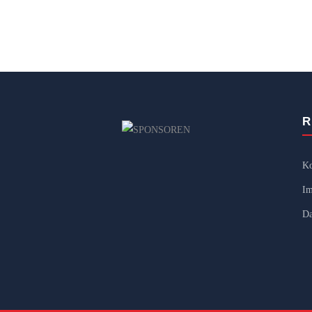
R
Ko
Im
Da