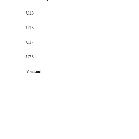
U13
U15
U17
U23
Vorstand