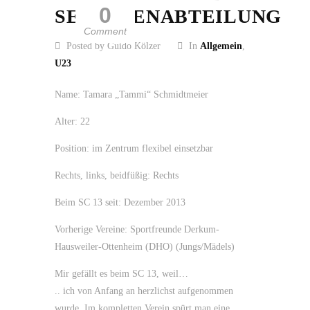
0
SENIORENABTEILUNG
Comment
Posted by Guido Kölzer
In
Allgemein
,
U23
Name: Tamara „Tammi“ Schmidtmeier
Alter: 22
Position: im Zentrum flexibel einsetzbar
Rechts, links, beidfüßig: Rechts
Beim SC 13 seit: Dezember 2013
Vorherige Vereine: Sportfreunde Derkum-
Hausweiler-Ottenheim (DHO) (Jungs/Mädels)
Mir gefällt es beim SC 13, weil…
.. ich von Anfang an herzlichst aufgenommen
wurde. Im kompletten Verein spürt man eine