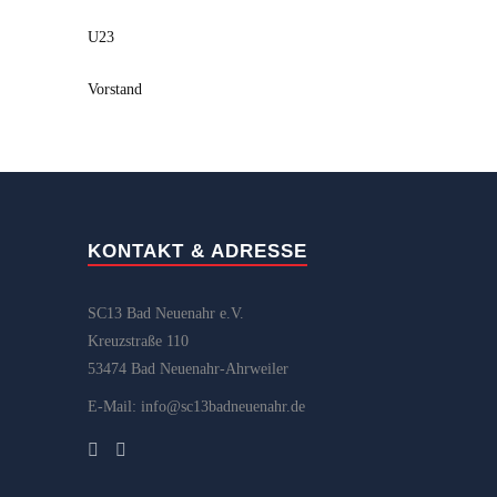
U23
Vorstand
KONTAKT & ADRESSE
SC13 Bad Neuenahr e.V.
Kreuzstraße 110
53474 Bad Neuenahr-Ahrweiler
E-Mail: info@sc13badneuenahr.de