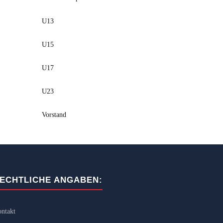
U13
U15
U17
U23
Vorstand
ECHTLICHE ANGABEN:
ntakt