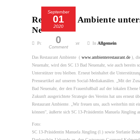
September
01
Restaurant Ambiente unter
2020
Neuenahr
0
Posted by Guido Kölzer
In
Allgemein
Comment
Das Restaurant Ambiente (
www.ambienterestaurant.de
), di
Neuenahr, wird den SC 13 Bad Neuenahr, wie auch bereits scho
Unterstützer treu bleiben. Erneut beinhaltet die Unterstützu
Presseartikel auf unseren Social-Mediakanälen. „Mit der Zus
Bad Neuenahr, der den Frauenfußball auf der lokalen Ebene b
Zukunft ausgerichtete Strategie des Vereins hat uns erneut 
Restaurant Ambiente. „Wir freuen uns, auch weiterhin mit 
können“, äußerte sich SC 13-Präsidentin Manuela Jüngling 
Foto:
SC 13-Präsidentin Manuela Jüngling (l.) sowie Stefanie Bohn
Dankeschön-Urkunde an den Gastronom Gazmend Kelmend