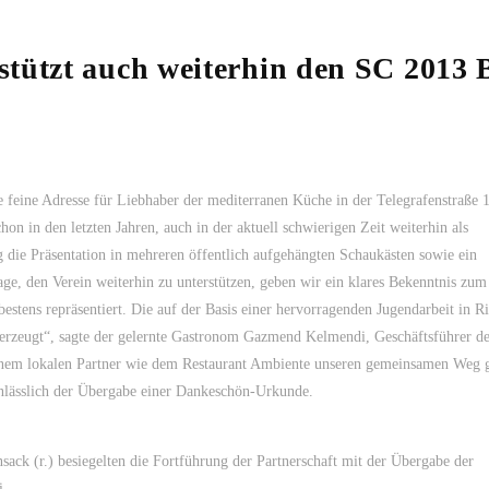
stützt auch weiterhin den SC 2013 
e feine Adresse für Liebhaber der mediterranen Küche in der Telegrafenstraße 
n in den letzten Jahren, auch in der aktuell schwierigen Zeit weiterhin als
ng die Präsentation in mehreren öffentlich aufgehängten Schaukästen sowie ein
age, den Verein weiterhin zu unterstützen, geben wir ein klares Bekenntnis zu
estens repräsentiert. Die auf der Basis einer hervorragenden Jugendarbeit in R
überzeugt“, sagte der gelernte Gastronom Gazmend Kelmendi, Geschäftsführer d
einem lokalen Partner wie dem Restaurant Ambiente unseren gemeinsamen Weg 
anlässlich der Übergabe einer Dankeschön-Urkunde.
sack (r.) besiegelten die Fortführung der Partnerschaft mit der Übergabe der
i.