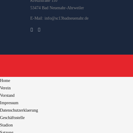
Kreuzstraße 110
53474 Bad Neuenahr-Ahrweiler
E-Mail: info@sc13badneuenahr.de
Home
Verein
Vorstand
Impressum
Datenschutzerklaerung
Geschäftsstelle
Stadion
Satzung