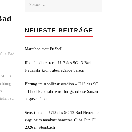
Suche
nach:
Bad
NEUESTE BEITRÄGE
Marathon statt Fußball
10 in Bad
Rheinlandmeister – U13 des SC 13 Bad
Neuenahr krönt überragende Saison
m SC 13
ichtung
Ehrung im Apollinarisstadion – U13 des SC
es
13 Bad Neuenahr wird für grandiose Saison
gehen zu
ausgezeichnet
Sensationell – U13 des SC 13 Bad Neuenahr
siegt beim namhaft besetzten Cube Cup CL
2026 in Steinbach