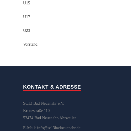
U15
U17
U23
Vorstand
KONTAKT & ADRESSE
SC13 Bad Neuenahr e.V.
Kreuzstraße 110
53474 Bad Neuenahr-Ahrweiler
E-Mail: info@sc13badneuenahr.de