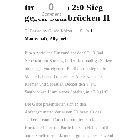
0
treffen zum 2:0 Sieg
Comment
gegen Saarbrücken II
Posted by Guido Kölzer
In
1.
Mannschaft
,
Allgemein
Einen perfekten Einstand hat der SC 13 Bad
Neuenahr am Sonntag in der Regionalliga Südwest
hingelegt. Vor eigenem Publikum besiegte die
Mannschaft des Trainerduos Anne-Kathrine
Kremer und Sebastian Decker den 1. FC
Saarbrücken II am ersten Spieltag mit 2:0 (1:0).
Die Gäste präsentierten sich in den
Anfangsminuten der ersten Halbzeit als das
stärkere Team. Danach dominierten die
Kurstädterinnen die Partie bis zum Halbzeitpfiff
und erspielten sich dabei ein gutes halbes Dutzend