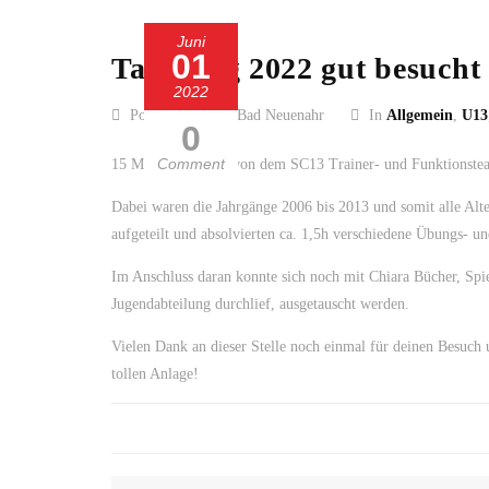
Juni
01
Talenttag 2022 gut besucht
2022
Posted by SC 13 Bad Neuenahr
In
Allgemein
,
U13
0
Comment
15 Mädels konnten von dem SC13 Trainer- und Funktionstea
Dabei waren die Jahrgänge 2006 bis 2013 und somit alle Alte
aufgeteilt und absolvierten ca. 1,5h verschiedene Übungs- u
Im Anschluss daran konnte sich noch mit Chiara Bücher, Spie
Jugendabteilung durchlief, ausgetauscht werden.
Vielen Dank an dieser Stelle noch einmal für deinen Besuch
tollen Anlage!