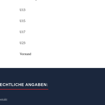
U13
U15
U17
U23
Vorstand
ECHTLICHE ANGABEN:
ntakt