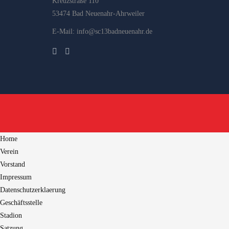
Kreuzstraße 110
53474 Bad Neuenahr-Ahrweiler
E-Mail: info@sc13badneuenahr.de
Home
Verein
Vorstand
Impressum
Datenschutzerklaerung
Geschäftsstelle
Stadion
Satzung