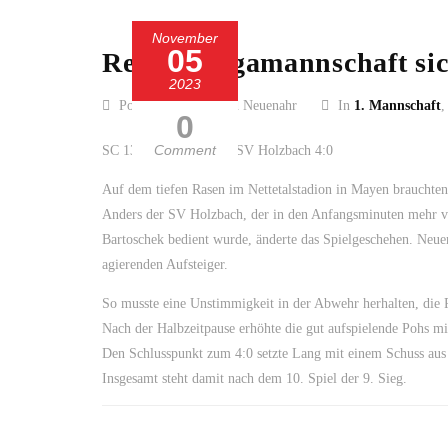
November
05
Regionalligamannschaft sic
2023
Posted by SC 13 Bad Neuenahr
In
1. Mannschaft
0
Comment
SC 13 Bad Neuenahr – SV Holzbach 4:0
Auf dem tiefen Rasen im Nettetalstadion in Mayen brauchten
Anders der SV Holzbach, der in den Anfangsminuten mehr vo
Bartoschek bedient wurde, änderte das Spielgeschehen. Ne
agierenden Aufsteiger.
So musste eine Unstimmigkeit in der Abwehr herhalten, die 
Nach der Halbzeitpause erhöhte die gut aufspielende Pohs mi
Den Schlusspunkt zum 4:0 setzte Lang mit einem Schuss aus
Insgesamt steht damit nach dem 10. Spiel der 9. Sieg.