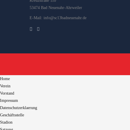
Kreuzstraße 110
53474 Bad Neuenahr-Ahrweiler
E-Mail: info@sc13badneuenahr.de
Home
Verein
Vorstand
Impressum
Datenschutzerklaerung
Geschäftsstelle
Stadion
Satzung