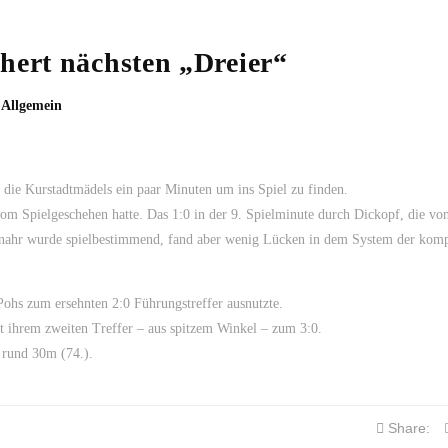
hert nächsten „Dreier“
,
Allgemein
 die Kurstadtmädels ein paar Minuten um ins Spiel zu finden.
m Spielgeschehen hatte. Das 1:0 in der 9. Spielminute durch Dickopf, die vo
uenahr wurde spielbestimmend, fand aber wenig Lücken in dem System der kom
Pohs zum ersehnten 2:0 Führungstreffer ausnutzte.
t ihrem zweiten Treffer – aus spitzem Winkel – zum 3:0.
 rund 30m (74.).
Share: