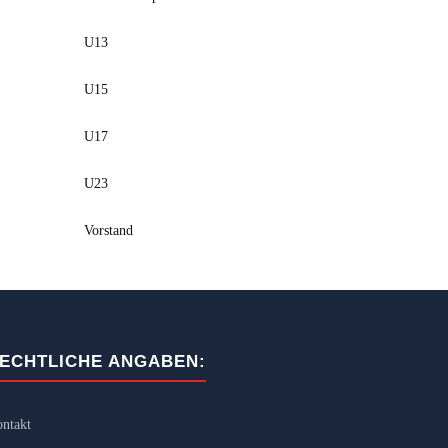
U13
U15
U17
U23
Vorstand
ECHTLICHE ANGABEN:
ntakt