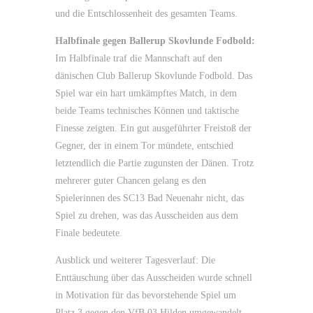
und die Entschlossenheit des gesamten Teams.
Halbfinale gegen Ballerup Skovlunde Fodbold:
Im Halbfinale traf die Mannschaft auf den
dänischen Club Ballerup Skovlunde Fodbold. Das
Spiel war ein hart umkämpftes Match, in dem
beide Teams technisches Können und taktische
Finesse zeigten. Ein gut ausgeführter Freistoß der
Gegner, der in einem Tor mündete, entschied
letztendlich die Partie zugunsten der Dänen. Trotz
mehrerer guter Chancen gelang es den
Spielerinnen des SC13 Bad Neuenahr nicht, das
Spiel zu drehen, was das Ausscheiden aus dem
Finale bedeutete.
Ausblick und weiterer Tagesverlauf: Die
Enttäuschung über das Ausscheiden wurde schnell
in Motivation für das bevorstehende Spiel um
Platz 3 gegen den VfB 03 Hilden umgewandelt.