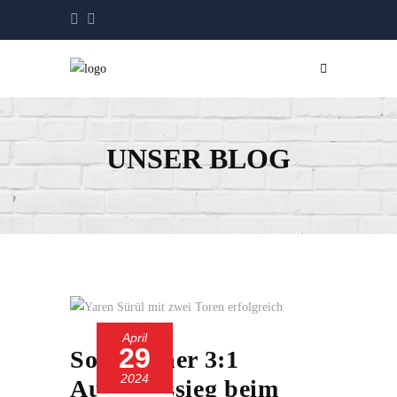
UNSER BLOG
April
29
Souveräner 3:1
2024
Auswärtssieg beim