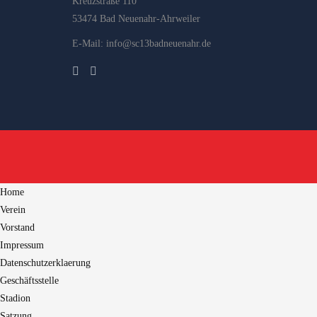
Kreuzstraße 110
53474 Bad Neuenahr-Ahrweiler
E-Mail: info@sc13badneuenahr.de
Home
Verein
Vorstand
Impressum
Datenschutzerklaerung
Geschäftsstelle
Stadion
Satzung