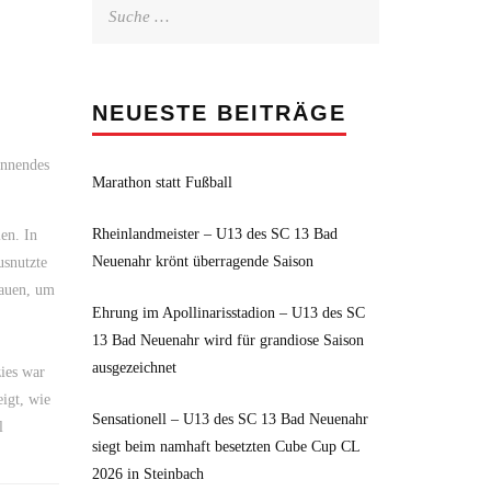
Suche
nach:
NEUESTE BEITRÄGE
annendes
Marathon statt Fußball
Rheinlandmeister – U13 des SC 13 Bad
en. In
Neuenahr krönt überragende Saison
usnutzte
bauen, um
Ehrung im Apollinarisstadion – U13 des SC
13 Bad Neuenahr wird für grandiose Saison
ausgezeichnet
ies war
eigt, wie
Sensationell – U13 des SC 13 Bad Neuenahr
l
siegt beim namhaft besetzten Cube Cup CL
2026 in Steinbach