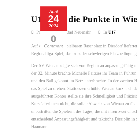
April
24
U17 lässt die Punkte in Wi
2024
Posted by SC 13 Bad Neuenahr
In
U17
0
Comment
Auf dem schwer bespielbaren Rasenplatz in Dierdorf liefer
Regionalliga-Spiel, das trotz der schwierigen Platzbedingun
Der SV Wienau zeigte sich von Beginn an anpassungsfähig und
der 32. Minute brachte Michelle Paitzies ihr Team in Führu
und den Ball gekonnt im Netz unterbrachte. In der zweiten
das Spiel zu drehen. Stattdessen erhöhte Wienau kurz nach 
ausgeführten Konter stellte sie ihre Schnelligkeit und Präzi
Kurstädterinnen nicht, die solide Abwehr von Wienau zu übe
unbestritten die Spielerin des Tages, die mit ihren zwei ent
entscheidend Anpassungsfähigkeit und taktische Disziplin in
Haamann.