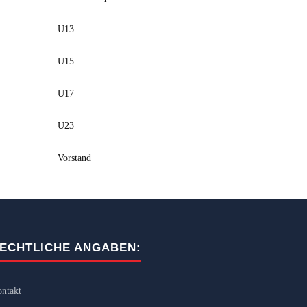
U13
U15
U17
U23
Vorstand
ECHTLICHE ANGABEN:
ntakt