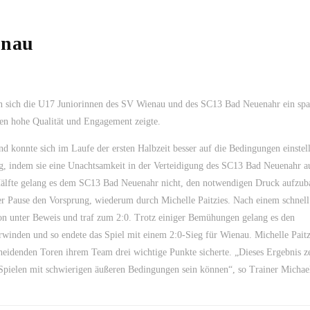
enau
ten sich die U17 Juniorinnen des SV Wienau und des SC13 Bad Neuenahr ein sp
gen hohe Qualität und Engagement zeigte.
 konnte sich im Laufe der ersten Halbzeit besser auf die Bedingungen einstell
ng, indem sie eine Unachtsamkeit in der Verteidigung des SC13 Bad Neuenahr a
 Hälfte gelang es dem SC13 Bad Neuenahr nicht, den notwendigen Druck aufzu
der Pause den Vorsprung, wiederum durch Michelle Paitzies. Nach einem schnell
sion unter Beweis und traf zum 2:0. Trotz einiger Bemühungen gelang es den
rwinden und so endete das Spiel mit einem 2:0-Sieg für Wienau. Michelle Paitz
scheidenden Toren ihrem Team drei wichtige Punkte sicherte. „Dieses Ergebnis z
 Spielen mit schwierigen äußeren Bedingungen sein können“, so Trainer Michae