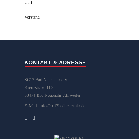
U23
Vorstand
KONTAKT & ADRESSE
SC13 Bad Neuenahr e.V.
Kreuzstraße 110
53474 Bad Neuenahr-Ahrweiler
E-Mail: info@sc13badneuenahr.de