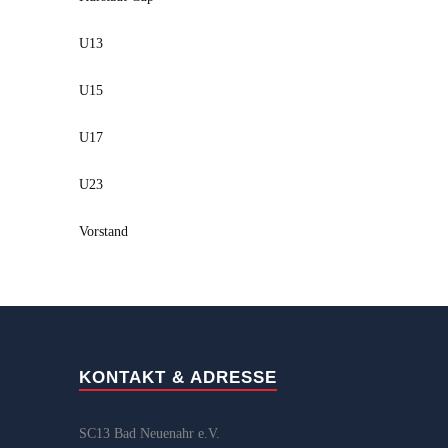
U13
U15
U17
U23
Vorstand
KONTAKT & ADRESSE
SC13 Bad Neuenahr e.V.