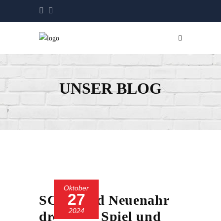
UNSER BLOG
Oktober
27
SC 13 Bad Neuenahr
2024
dreht das Spiel und