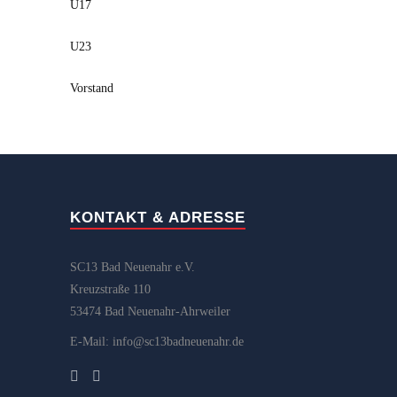
U17
U23
Vorstand
KONTAKT & ADRESSE
SC13 Bad Neuenahr e.V.
Kreuzstraße 110
53474 Bad Neuenahr-Ahrweiler
E-Mail: info@sc13badneuenahr.de