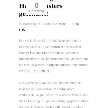
0
Hallenmasters
Comment
geschafft!
Posted by SC 13 Bad Neuenahr
In
U15
Für die U15 des SC 13 Bad Neuenahr fand in
Sohren das Qualifikationsturnier für das Rehl
Energy Hallenmasters des Fußballverbandes
Rheinland statt. Sechs Mannschaften kämpften um
die zwei begehrten Startplätze für das Finalturnier
am 26.01. in Limburg.
Der Nachwuchs von der Ahr startete mit einer
knappen 0:1-Niederlage im Derby gegen
Andernach, zeigte jedoch im weiteren Verlauf eine
starke Leistung. So gab es Erfolge gegen die MSG
Sohren/Büchenbeuren II (7:0), gegen die MSG