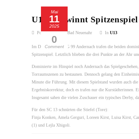
Mai
11
U13-1 gewinnt Spitzenspie
2025
Posted by SC 13 Bad Neuenahr
In
U13
0
Comment
Im Derby mit der SG 99 Andernach trafen die beiden dominie
Spitzenspiel. Letztlich blieben die drei Punkte an der Ahr 
Dominierte im Hinspiel noch Andernach das Spielgeschehen, n
Torraumszenen zu bestaunen. Dennoch gelang den Einheimis
Minute die Führung. Mit diesem Spielstand wurden auch die 
Ergebniskorrektur, doch es trafen nur die Kurstädterinnen. 
Insgesamt sahen die vielen Zuschauer ein typisches Derby, d
Für den SC 13 schnürten die Stiefel (Tore):
Finja Konken, Amela Gerguri, Loreen Kirst, Luisa Kirst, Ca
(1) und Lejla Xhigoli.