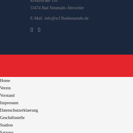
Kreuzstraße 110
53474 Bad Neuenahr-Ahrweiler
E-Mail: info@sc13badneuenahr.de
Home
Verein
Vorstand
Impressum
Datenschutzerklaerung
Geschäftsstelle
Stadion
Satzung