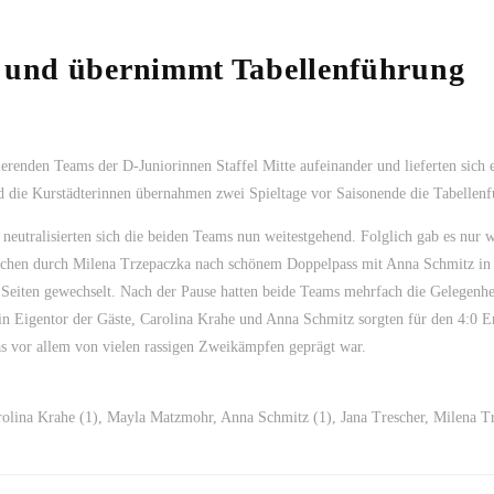
l und übernimmt Tabellenführung
renden Teams der D-Juniorinnen Staffel Mitte aufeinander und lieferten sich e
und die Kurstädterinnen übernahmen zwei Spieltage vor Saisonende die Tabellen
eutralisierten sich die beiden Teams nun weitestgehend. Folglich gab es nur 
chen durch Milena Trzepaczka nach schönem Doppelpass mit Anna Schmitz in 
Seiten gewechselt. Nach der Pause hatten beide Teams mehrfach die Gelegenhe
Ein Eigentor der Gäste, Carolina Krahe und Anna Schmitz sorgten für den 4:0 E
as vor allem von vielen rassigen Zweikämpfen geprägt war.
rolina Krahe (1), Mayla Matzmohr, Anna Schmitz (1), Jana Trescher, Milena T