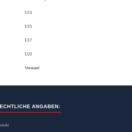
U13
U15
U17
U23
Vorstand
ECHTLICHE ANGABEN:
ntakt