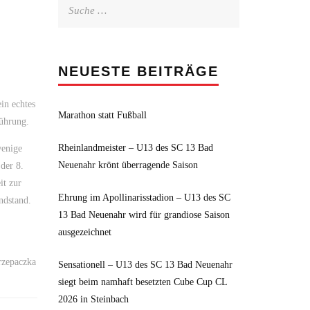
Suche
nach:
NEUESTE BEITRÄGE
in echtes
Marathon statt Fußball
führung.
Rheinlandmeister – U13 des SC 13 Bad
wenige
Neuenahr krönt überragende Saison
der 8.
it zur
Ehrung im Apollinarisstadion – U13 des SC
ndstand.
13 Bad Neuenahr wird für grandiose Saison
ausgezeichnet
rzepaczka
Sensationell – U13 des SC 13 Bad Neuenahr
siegt beim namhaft besetzten Cube Cup CL
2026 in Steinbach