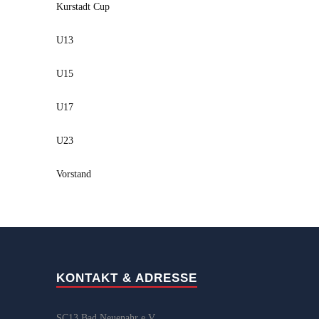
Kurstadt Cup
U13
U15
U17
U23
Vorstand
KONTAKT & ADRESSE
SC13 Bad Neuenahr e.V.