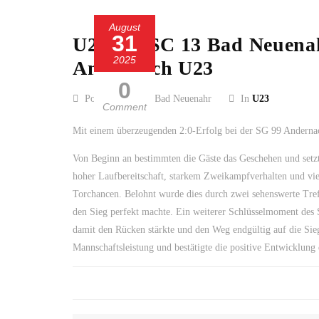
August
31
U23 des SC 13 Bad Neuenahr
2025
Andernach U23
0
Posted by SC 13 Bad Neuenahr
In
U23
Comment
Mit einem überzeugenden 2:0-Erfolg bei der SG 99 Andernac
Von Beginn an bestimmten die Gäste das Geschehen und setz
hoher Laufbereitschaft, starkem Zweikampfverhalten und viel
Torchancen. Belohnt wurde dies durch zwei sehenswerte Tre
den Sieg perfekt machte. Ein weiterer Schlüsselmoment des S
damit den Rücken stärkte und den Weg endgültig auf die Sie
Mannschaftsleistung und bestätigte die positive Entwicklung