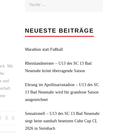
Suche
nach:
9
NEUESTE BEITRÄGE
Marathon statt Fußball
.
Rheinlandmeister – U13 des SC 13 Bad
uck. Mit
Neuenahr krönt überragende Saison
che
te und
Ehrung im Apollinarisstadion – U13 des SC
schaft
13 Bad Neuenahr wird für grandiose Saison
sene
ausgezeichnet
Sensationell – U13 des SC 13 Bad Neuenahr
siegt beim namhaft besetzten Cube Cup CL
2026 in Steinbach