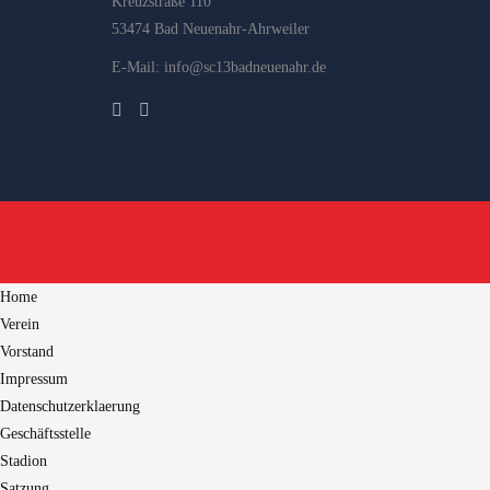
Kreuzstraße 110
53474 Bad Neuenahr-Ahrweiler
E-Mail: info@sc13badneuenahr.de
Home
Verein
Vorstand
Impressum
Datenschutzerklaerung
Geschäftsstelle
Stadion
Satzung