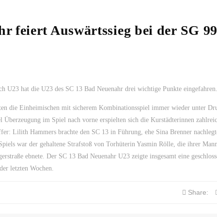
 feiert Auswärtssieg bei der SG 9
h U23 hat die U23 des SC 13 Bad Neuenahr drei wichtige Punkte eingefahren
ten die Einheimischen mit sicherem Kombinationsspiel immer wieder unter Dr
 Überzeugung im Spiel nach vorne erspielten sich die Kurstädterinnen zahlrei
ffer: Lilith Hammers brachte den SC 13 in Führung, ehe Sina Brenner nachleg
piels war der gehaltene Strafstoß von Torhüterin Yasmin Rölle, die ihrer Mann
gerstraße ebnete. Der SC 13 Bad Neuenahr U23 zeigte insgesamt eine geschlos
 der letzten Wochen.
Share: