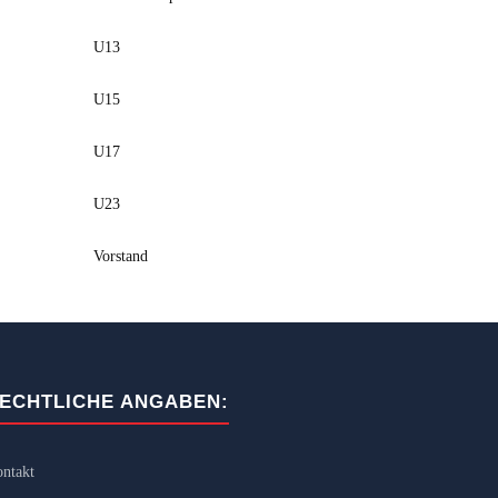
U13
U15
U17
U23
Vorstand
ECHTLICHE ANGABEN:
ntakt