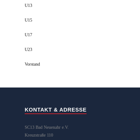
U13
U15
U17
U23
Vorstand
KONTAKT & ADRESSE
SC13 Bad Neuenahr e.V.
Kreuzstraße 110