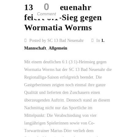
0
13 Bad Neuenahr
Comment
feiert 6:1-Sieg gegen
Wormatia Worms
Posted by SC 13 Bad Neuenahr
In
1.
Mannschaft
,
Allgemein
Mit einem deutlichen 6:1 (3:1)-Heimsieg gegen
Wormatia Worms hat der SC 13 Bad Neuenahr die
Regionalliga-Saison erfolgreich beendet. Die
Gastgeberinnen zeigten noch einmal ihre ganze
Qualität und lieferten den Zuschauern einen
überzeugenden Auftritt. Dennoch stand an diesem
Nachmittag nicht nur das Sportliche im
Mittelpunkt: Die Verabschiedung von vier
langjährigen Spielerinnen sowie von Co-
Torwarttrainer Marius Dörr verlieh dem