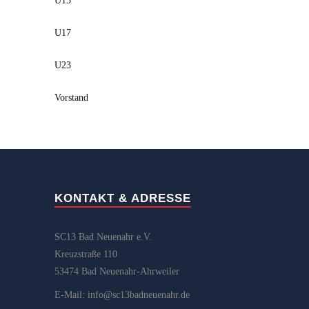
U15
U17
U23
Vorstand
KONTAKT & ADRESSE
SC13 Bad Neuenahr e.V.
Kreuzstraße 110
53474 Bad Neuenahr-Ahrweiler
E-Mail: info@sc13badneuenahr.de