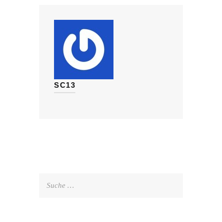
SC13
Suche
nach: