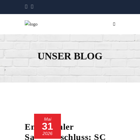
UNSER BLOG
Mai
31
Emotionaler
2026
Saisonabschluss: SC