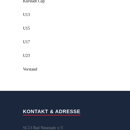
Kurstadt Cup
U13
U15
U17
U23
Vorstand
KONTAKT & ADRESSE
SC13 Bad Neuenahr e.V.