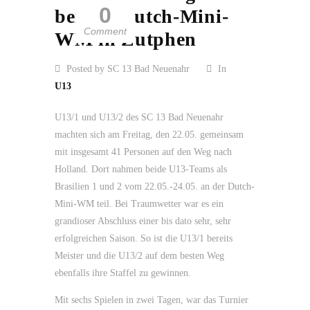
0
bei der Dutch-Mini-
Comment
WM in Zutphen
Posted by SC 13 Bad Neuenahr
In
U13
U13/1 und U13/2 des SC 13 Bad Neuenahr
machten sich am Freitag, den 22.05. gemeinsam
mit insgesamt 41 Personen auf den Weg nach
Holland. Dort nahmen beide U13-Teams als
Brasilien 1 und 2 vom 22.05.-24.05. an der Dutch-
Mini-WM teil. Bei Traumwetter war es ein
grandioser Abschluss einer bis dato sehr, sehr
erfolgreichen Saison. So ist die U13/1 bereits
Meister und die U13/2 auf dem besten Weg
ebenfalls ihre Staffel zu gewinnen.
Mit sechs Spielen in zwei Tagen, war das Turnier