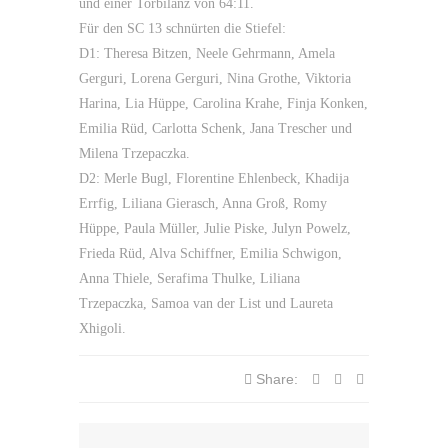
und einer Torbilanz von 64:11.
Für den SC 13 schnürten die Stiefel:
D1: Theresa Bitzen, Neele Gehrmann, Amela
Gerguri, Lorena Gerguri, Nina Grothe, Viktoria
Harina, Lia Hüppe, Carolina Krahe, Finja Konken,
Emilia Rüd, Carlotta Schenk, Jana Trescher und
Milena Trzepaczka.
D2: Merle Bugl, Florentine Ehlenbeck, Khadija
Errfig, Liliana Gierasch, Anna Groß, Romy
Hüppe, Paula Müller, Julie Piske, Julyn Powelz,
Frieda Rüd, Alva Schiffner, Emilia Schwigon,
Anna Thiele, Serafima Thulke, Liliana
Trzepaczka, Samoa van der List und Laureta
Xhigoli.
Share: