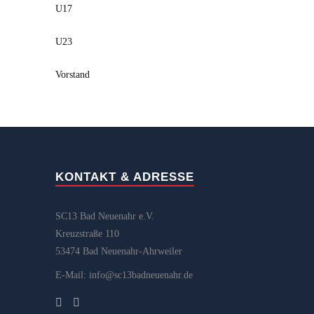
U17
U23
Vorstand
KONTAKT & ADRESSE
SC13 Bad Neuenahr e.V.
Kreuzstraße 110
53474 Bad Neuenahr-Ahrweiler
E-Mail: info@sc13badneuenahr.de