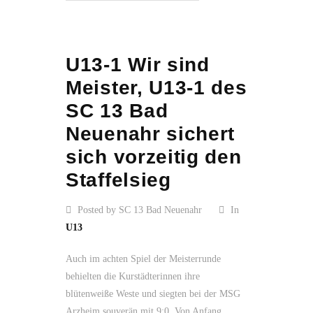
U13-1 Wir sind
Meister, U13-1 des
SC 13 Bad
Neuenahr sichert
sich vorzeitig den
Staffelsieg
Posted by SC 13 Bad Neuenahr
In
U13
Auch im achten Spiel der Meisterrunde
behielten die Kurstädterinnen ihre
blütenweiße Weste und siegten bei der MSG
Arzheim souverän mit 9:0. Von Anfang