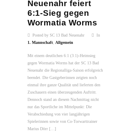
Neuenahr feiert
6:1-Sieg gegen
Wormatia Worms
Posted by SC 13 Bad Neuenahr
In
1. Mannschaft
,
Allgemein
Mit einem deutlichen 6:1 (3:1)-Heimsieg
gegen Wormatia Worms hat der SC 13 Bad
Neuenahr die Regionalliga-Saison erfolgreich
beendet. Die Gastgeberinnen zeigten noch
einmal ihre ganze Qualität und lieferten den
Zuschauern einen überzeugenden Auftritt.
Dennoch stand an diesem Nachmittag nicht
nur das Sportliche im Mittelpunkt: Die
Verabschiedung von vier langjährigen
Spielerinnen sowie von Co-Torwarttrainer
Marius Dörr […]