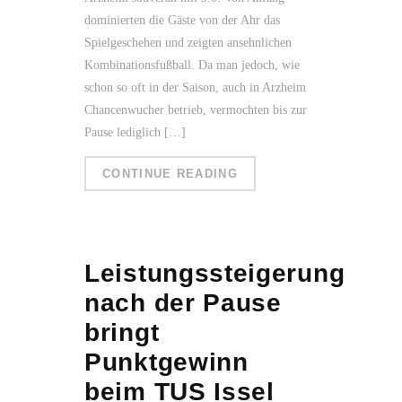
dominierten die Gäste von der Ahr das
Spielgeschehen und zeigten ansehnlichen
Kombinationsfußball. Da man jedoch, wie
schon so oft in der Saison, auch in Arzheim
Chancenwucher betrieb, vermochten bis zur
Pause lediglich […]
CONTINUE READING
Leistungssteigerung
nach der Pause
bringt
Punktgewinn
beim TUS Issel