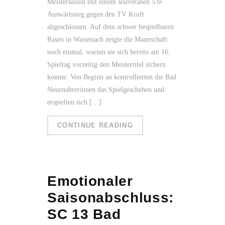
Meistersaison mit einem souveränen 5:0-
Auswärtssieg gegen den TV Kruft
abgeschlossen. Auf dem schwer bespielbaren
Rasen in Wassenach zeigte die Mannschaft
noch einmal, warum sie sich bereits am 16.
Spieltag vorzeitig den Meistertitel sichern
konnte. Von Beginn an kontrollierten die Bad
Neuenahrerinnen das Spielgeschehen und
erspielten sich […]
CONTINUE READING
Emotionaler
Saisonabschluss:
SC 13 Bad