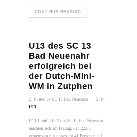
CONTINUE READING
U13 des SC 13
Bad Neuenahr
erfolgreich bei
der Dutch-Mini-
WM in Zutphen
Posted by SC 13 Bad Neuenahr
In
U13
U13/1 und U13/2 des SC 13 Bad Neuenahr
machten sich am Freitag, den 22.05.
gemeinsam mit insgesamt 41 Personen auf