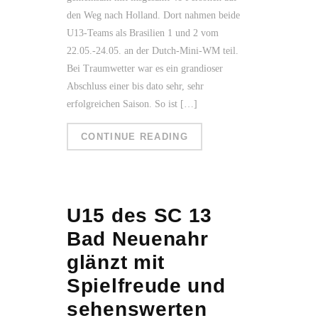
den Weg nach Holland. Dort nahmen beide
U13-Teams als Brasilien 1 und 2 vom
22.05.-24.05. an der Dutch-Mini-WM teil.
Bei Traumwetter war es ein grandioser
Abschluss einer bis dato sehr, sehr
erfolgreichen Saison. So ist […]
CONTINUE READING
U15 des SC 13
Bad Neuenahr
glänzt mit
Spielfreude und
sehenswerten