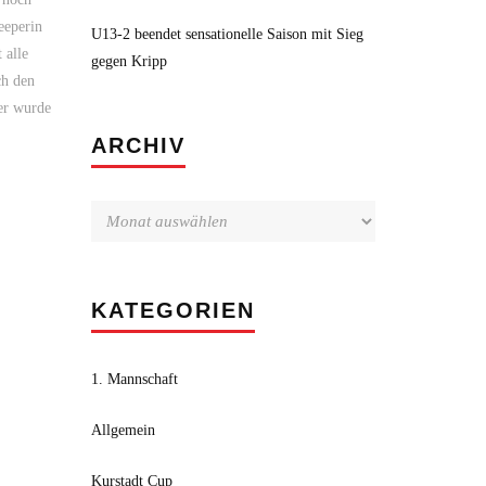
eeperin
U13-2 beendet sensationelle Saison mit Sieg
 alle
gegen Kripp
ch den
er wurde
Archiv
ARCHIV
KATEGORIEN
1. Mannschaft
Allgemein
Kurstadt Cup