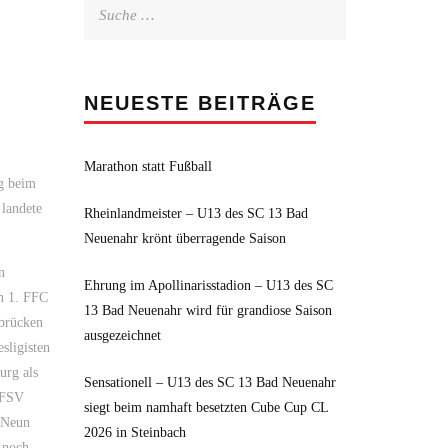
Suche
nach:
NEUESTE BEITRÄGE
Marathon statt Fußball
g beim
 landete
Rheinlandmeister – U13 des SC 13 Bad
Neuenahr krönt überragende Saison
n
Ehrung im Apollinarisstadion – U13 des SC
en 1. FFC
13 Bad Neuenahr wird für grandiose Saison
rbrücken
ausgezeichnet
sligisten
urg als
Sensationell – U13 des SC 13 Bad Neuenahr
n FSV
siegt beim namhaft besetzten Cube Cup CL
z Neun
2026 in Steinbach
 noch