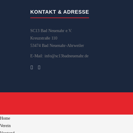
KONTAKT & ADRESSE
SC13 Bad Neuenahr e.V.
Kreuzstraße 110
53474 Bad Neuenahr-Ahrweiler
E-Mail: info@sc13badneuenahr.de
Home
Verein