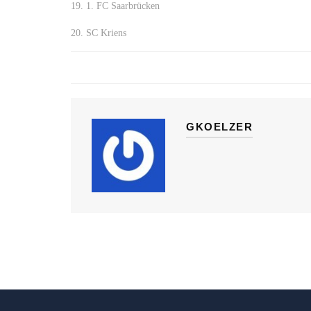
19. 1. FC Saarbrücken
20. SC Kriens
GKOELZER