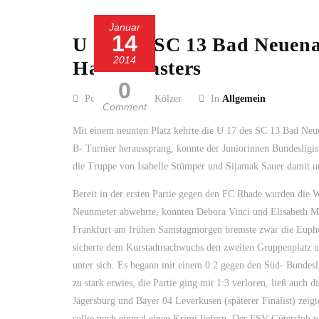
Januar
14
U 17 des SC 13 Bad Neuenah
2014
Hallenmasters
0
Posted by Guido Kölzer
In
Allgemein
Comment
Mit einem neunten Platz kehrte die U 17 des SC 13 Bad Neu
B- Turnier heraussprang, konnte der Juniorinnen Bundesligis
die Truppe von Isabelle Stümper und Sijamak Sauer damit u
Bereit in der ersten Partie gegen den FC Rhade wurden die 
Neunmeter abwehrte, konnten Debora Vinci und Elisabeth Mü
Frankfurt am frühen Samstagmorgen bremste zwar die Euphor
sicherte dem Kurstadtnachwuchs den zweiten Gruppenplatz u
unter sich. Es begann mit einem 0:2 gegen den Süd- Bundesl
zu stark erwies, die Partie ging mit 1:3 verloren, ließ auc
Jägersburg und Bayer 04 Leverkusen (späterer Finalist) zei
sollte noch einmal einen Krimi liefern. Der FSV Gütersloh 