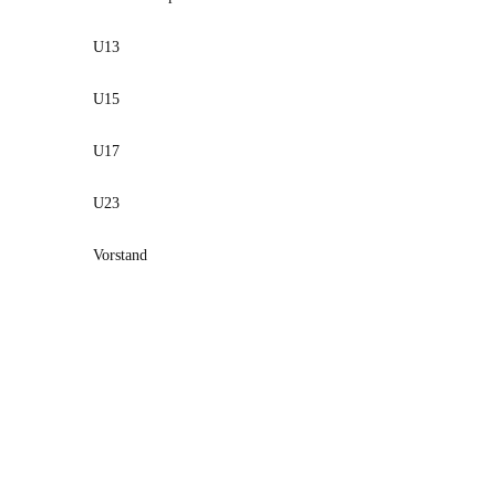
U13
U15
U17
U23
Vorstand