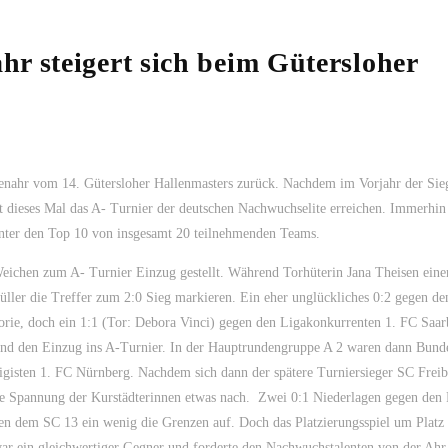
r steigert sich beim Gütersloher
enahr vom 14. Gütersloher Hallenmasters zurück. Nachdem im Vorjahr der Sie
t dieses Mal das A- Turnier der deutschen Nachwuchselite erreichen. Immerhin
nter den Top 10 von insgesamt 20 teilnehmenden Teams.
Weichen zum A- Turnier Einzug gestellt. Während Torhüterin Jana Theisen eine
ller die Treffer zum 2:0 Sieg markieren. Ein eher unglückliches 0:2 gegen d
ie, doch ein 1:1 (Tor: Debora Vinci) gegen den Ligakonkurrenten 1. FC Saa
nd den Einzug ins A-Turnier. In der Hauptrundengruppe A 2 waren dann Bunde
igisten 1. FC Nürnberg. Nachdem sich dann der spätere Turniersieger SC Freib
h die Spannung der Kurstädterinnen etwas nach. Zwei 0:1 Niederlagen gegen de
gten dem SC 13 ein wenig die Grenzen auf. Doch das Platzierungsspiel um Plat
war ein gleichwertiger Gegner und forderte den Nachwuchstalenten von der Ahr