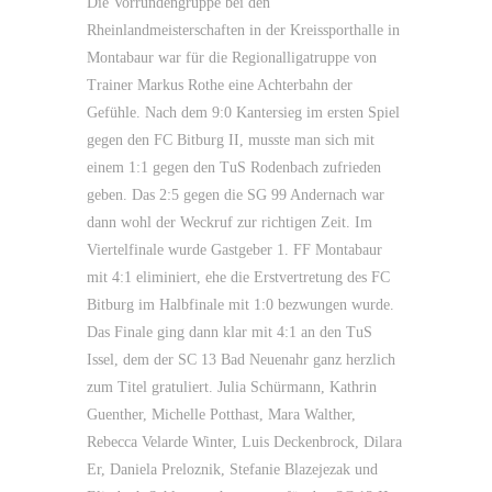
Die Vorrundengruppe bei den
Rheinlandmeisterschaften in der Kreissporthalle in
Montabaur war für die Regionalligatruppe von
Trainer Markus Rothe eine Achterbahn der
Gefühle. Nach dem 9:0 Kantersieg im ersten Spiel
gegen den FC Bitburg II, musste man sich mit
einem 1:1 gegen den TuS Rodenbach zufrieden
geben. Das 2:5 gegen die SG 99 Andernach war
dann wohl der Weckruf zur richtigen Zeit. Im
Viertelfinale wurde Gastgeber 1. FF Montabaur
mit 4:1 eliminiert, ehe die Erstvertretung des FC
Bitburg im Halbfinale mit 1:0 bezwungen wurde.
Das Finale ging dann klar mit 4:1 an den TuS
Issel, dem der SC 13 Bad Neuenahr ganz herzlich
zum Titel gratuliert. Julia Schürmann, Kathrin
Guenther, Michelle Potthast, Mara Walther,
Rebecca Velarde Winter, Luis Deckenbrock, Dilara
Er, Daniela Preloznik, Stefanie Blazejezak und