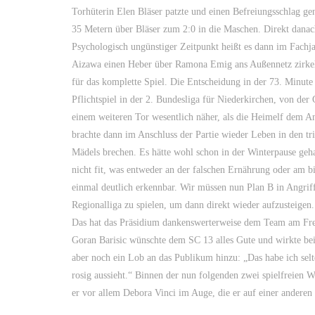
Torhüterin Elen Bläser patzte und einen Befreiungsschlag gen
35 Metern über Bläser zum 2:0 in die Maschen. Direkt danac
Psychologisch ungünstiger Zeitpunkt heißt es dann im Fachj
Aizawa einen Heber über Ramona Emig ans Außennetz zirkel
für das komplette Spiel. Die Entscheidung in der 73. Minute
Pflichtspiel in der 2. Bundesliga für Niederkirchen, von de
einem weiteren Tor wesentlich näher, als die Heimelf dem An
brachte dann im Anschluss der Partie wieder Leben in den tris
Mädels brechen. Es hätte wohl schon in der Winterpause geha
nicht fit, was entweder an der falschen Ernährung oder am bis
einmal deutlich erkennbar. Wir müssen nun Plan B in Angriff
Regionalliga zu spielen, um dann direkt wieder aufzusteigen.
Das hat das Präsidium dankenswerterweise dem Team am Freita
Goran Barisic wünschte dem SC 13 alles Gute und wirkte be
aber noch ein Lob an das Publikum hinzu: „Das habe ich selte
rosig aussieht.“ Binnen der nun folgenden zwei spielfreien
er vor allem Debora Vinci im Auge, die er auf einer anderen P