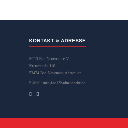
KONTAKT & ADRESSE
SC13 Bad Neuenahr e.V.
Kreuzstraße 110
53474 Bad Neuenahr-Ahrweiler
E-Mail: info@sc13badneuenahr.de