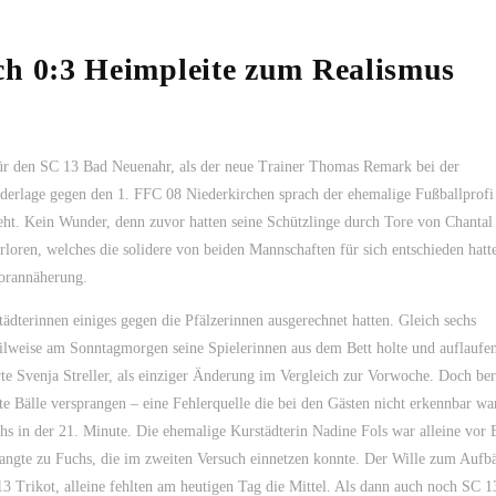
 0:3 Heimpleite zum Realismus
für den SC 13 Bad Neuenahr, als der neue Trainer Thomas Remark bei der
ederlage gegen den 1. FFC 08 Niederkirchen sprach der ehemalige Fußballprofi 
ieht. Kein Wunder, denn zuvor hatten seine Schützlinge durch Tore von Chantal
erloren, welches die solidere von beiden Mannschaften für sich entschieden hatt
Torannäherung.
tädterinnen einiges gegen die Pfälzerinnen ausgerechnet hatten. Gleich sechs
eilweise am Sonntagmorgen seine Spielerinnen aus dem Bett holte und auflaufen
e Svenja Streller, als einziger Änderung im Vergleich zur Vorwoche. Doch ber
e Bälle versprangen – eine Fehlerquelle die bei den Gästen nicht erkennbar wa
s in der 21. Minute. Die ehemalige Kurstädterin Nadine Fols war alleine vor 
gelangte zu Fuchs, die im zweiten Versuch einnetzen konnte. Der Wille zum Auf
13 Trikot, alleine fehlten am heutigen Tag die Mittel. Als dann auch noch SC 1