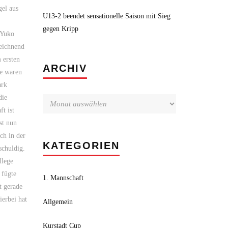
gel aus
U13-2 beendet sensationelle Saison mit Sieg
gegen Kripp
 Yuko
eichnend
 ersten
Archiv
ARCHIV
te waren
ark
die
t ist
st nun
ch in der
KATEGORIEN
schuldig.
llege
 fügte
1. Mannschaft
t gerade
ierbei hat
Allgemein
Kurstadt Cup