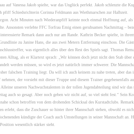
au auf Vanessa Jakob spielte, war das Unglück perfekt. Jakob schlenzte die Ku
h pfiff Schiedsrichterin Corinna Feldmann aus Wiethmarschen zur Halbzeit.
argon. Acht Minuten nach Wiederanpfiff keimte noch einmal Hoffnung auf, als
te. Ansonsten verlebte FFC Torfrau Emig einen geruhsamen Nachmittag – bez
 interessierte Remark dann auch nur am Rande. Kathrin Becker spielte, in ihrem
r Grundlinie zu Janine Hans, die aus zwei Metern Entfernung einschoss. Die Gäs
schlusstreffer, was eigentlich alles über den Rest des Spiels sagt. Thomas Rem
ten Alltag, als er Klartext sprach: „Wir können doch jetzt nicht den Stab über 
ndelt werden müssen, so wird es jetzt natürlich immer schwerer. Die Mannschaf
her falschen Training liegt. Da will ich auch keinem zu nahe treten, aber das i
 nehmen, der vorsieht mit dieser Truppe und diesem Trainer gegebenenfalls au
 Alleine unseren Nachwuchstalenten in der tollen Jugendabteilung sind wir das 
g auch so gesagt. Aber noch geben wir nicht auf, so viel steht fest.“ Sein Ko
inahe schon betroffen von dem drohenden Schicksal des Kurstadtclubs. Remark
n erlebt, dass die Zuschauer so hinter ihrer Mannschaft stehen, obwohl es nich
 Wochenenden kündigte der Coach auch Umstellungen in seiner Mannschaft an. H
osition wesentlich stärker sieht.