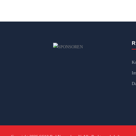
R
Ko
Im
Da