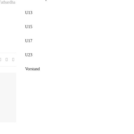
Fatbardha
U13
U15
U17
U23
Vorstand