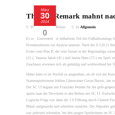
März
30
Thomas Remark mahnt nach
2014
Posted by Guido Kölzer
In
Allgemein
0
Comment
Es war im Grunde der lebhafteste Teil des Fußballsonntags 
Pressekonferenz zur Analyse ansetzte. Nach der 0:3 (0:2) Ni
Erster vom Plan B, der eine Saison in der Regionalliga vors
(21.), Vanessa Jakob (45.) und Janine Hans (73.) ein Spiel v
Zuschauer erwiesen sich als geduldig und wohlwollend bei 
Dabei hatte es im Vorfeld so ausgesehen, als ob sich die Kurs
Stammspielerinnen fehlten Gästetrainer Goran Barisic, der t
Der SC 13 begann mit Franziska Wendel für die gelb-gesperrt
spürte man die Nervösität in den Reihen des SC 13. Einfachst
Logische Folge war dann die 1:0 Führung durch Chantal Fuch
Bläser aufgetaucht und scheiterte zunächst. Der Abpraller 
war jederzeit erkennbar, bei den jungen Spielerinnen im SC 