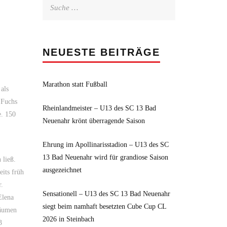
Suche
nach:
NEUESTE BEITRÄGE
Marathon statt Fußball
als
 Fuchs
Rheinlandmeister – U13 des SC 13 Bad
e. 150
Neuenahr krönt überragende Saison
Ehrung im Apollinarisstadion – U13 des SC
13 Bad Neuenahr wird für grandiose Saison
 ließ.
ausgezeichnet
eits früh
r.
Sensationell – U13 des SC 13 Bad Neuenahr
Elena
siegt beim namhaft besetzten Cube Cup CL
bäumen
2026 in Steinbach
3