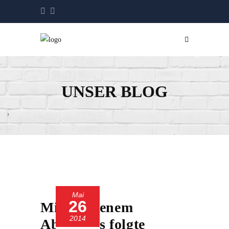
UNSER BLOG
Mai
26
Misslungenem
2014
Abschluss folgte