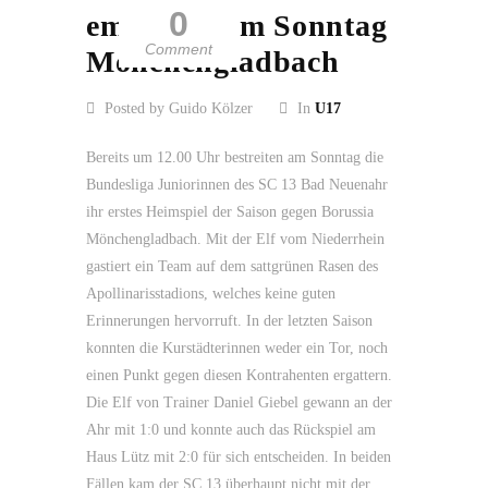
0
empfängt am Sonntag
Comment
Mönchengladbach
Posted by Guido Kölzer
In
U17
Bereits um 12.00 Uhr bestreiten am Sonntag die
Bundesliga Juniorinnen des SC 13 Bad Neuenahr
ihr erstes Heimspiel der Saison gegen Borussia
Mönchengladbach. Mit der Elf vom Niederrhein
gastiert ein Team auf dem sattgrünen Rasen des
Apollinarisstadions, welches keine guten
Erinnerungen hervorruft. In der letzten Saison
konnten die Kurstädterinnen weder ein Tor, noch
einen Punkt gegen diesen Kontrahenten ergattern.
Die Elf von Trainer Daniel Giebel gewann an der
Ahr mit 1:0 und konnte auch das Rückspiel am
Haus Lütz mit 2:0 für sich entscheiden. In beiden
Fällen kam der SC 13 überhaupt nicht mit der