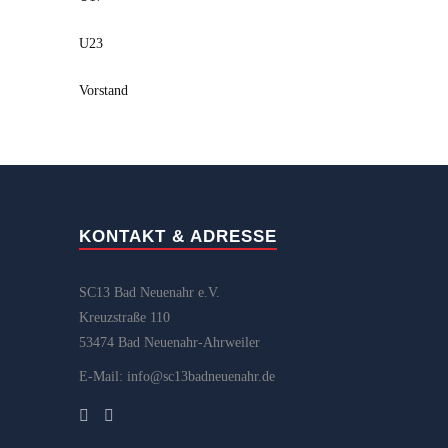
U23
Vorstand
KONTAKT & ADRESSE
SC13 Bad Neuenahr e.V.
Kreuzstraße 110
53474 Bad Neuenahr-Ahrweiler
E-Mail: info@sc13badneuenahr.de