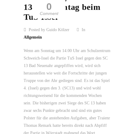
0
13 am Sonntag beim
Comment
TuS Issel
Posted by Guido Kölzer
In
Allgemein
Wenn am Sonntag um 14.00 Uhr am Schulzentrum
Schweich-Issel die Partie TuS Issel gegen den SC
13 Bad Neuenahr angepfiffen wird, wird sich
herausstellen wie weit die Fortschritte der jungen
Truppe von der Ahr gediegen sind. Es ist das Spiel
4. (Issel) gegen den 3. (SC13) und wird wohl
richtungsweisend für die kommenden Wochen
sein. Die bisherigen zwei Siege des SC 13 haben
zwar sechs Punkte gebracht und sind ein gutes
Polster für die anstehenden Aufgaben, aber Traienr
Thomas Remark hatte bereits direkt nach Abpfiff
der Partie in Wörrstadt mahnend das Wort