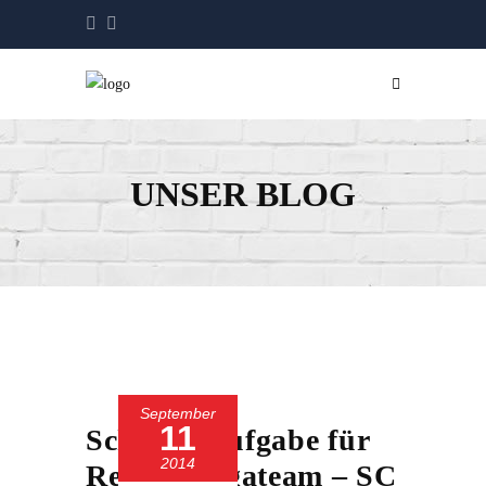
UNSER BLOG
September
11
Schwere Aufgabe für
2014
Regionalligateam – SC