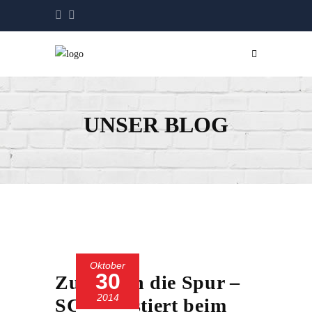
UNSER BLOG
Oktober
30
Zurück in die Spur –
2014
SC 13 gastiert beim