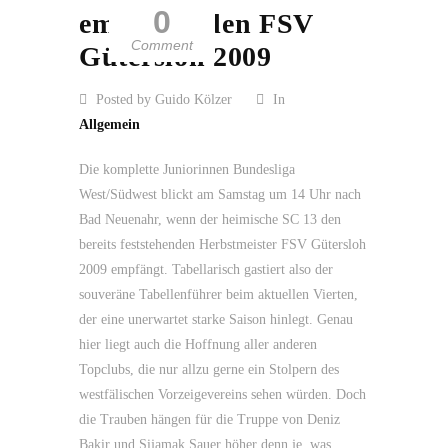
0
empfängt den FSV
Comment
Gütersloh 2009
Posted by Guido Kölzer
In
Allgemein
Die komplette Juniorinnen Bundesliga
West/Südwest blickt am Samstag um 14 Uhr nach
Bad Neuenahr, wenn der heimische SC 13 den
bereits feststehenden Herbstmeister FSV Gütersloh
2009 empfängt. Tabellarisch gastiert also der
souveräne Tabellenführer beim aktuellen Vierten,
der eine unerwartet starke Saison hinlegt. Genau
hier liegt auch die Hoffnung aller anderen
Topclubs, die nur allzu gerne ein Stolpern des
westfälischen Vorzeigevereins sehen würden. Doch
die Trauben hängen für die Truppe von Deniz
Bakir und Sijamak Sauer höher denn je, was