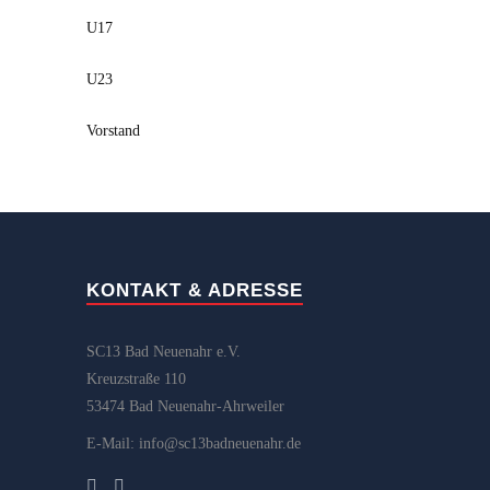
U17
U23
Vorstand
KONTAKT & ADRESSE
SC13 Bad Neuenahr e.V.
Kreuzstraße 110
53474 Bad Neuenahr-Ahrweiler
E-Mail: info@sc13badneuenahr.de